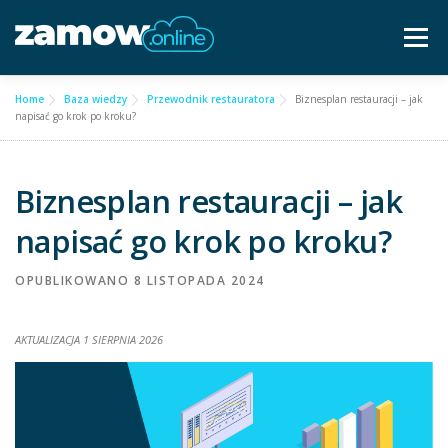
Przejdź
do
Menu
treści
Home
Baza wiedzy
Przewodnik restauratora
Biznesplan restauracji – jak
Dla gastronomii ▿
Cennik
Częste pytania
napisać go krok po kroku?
Baza wiedzy
Kontakt ▿
Biznesplan restauracji – jak
napisać go krok po kroku?
Bezpłatna konsultacja
OPUBLIKOWANO
8 LISTOPADA 2024
AKTUALIZACJA 1 SIERPNIA 2026