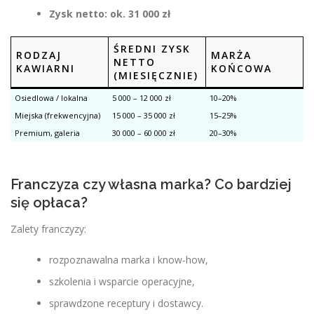
Zysk netto: ok. 31 000 zł
ŚREDNI ZYSK
RODZAJ
MARŻA
NETTO
KAWIARNI
KOŃCOWA
(MIESIĘCZNIE)
Osiedlowa / lokalna
5 000 – 12 000 zł
10–20%
Miejska (frekwencyjna)
15 000 – 35 000 zł
15–25%
Premium, galeria
30 000 – 60 000 zł
20–30%
Franczyza czy własna marka? Co bardziej
się opłaca?
Zalety franczyzy:
rozpoznawalna marka i know-how,
szkolenia i wsparcie operacyjne,
sprawdzone receptury i dostawcy.