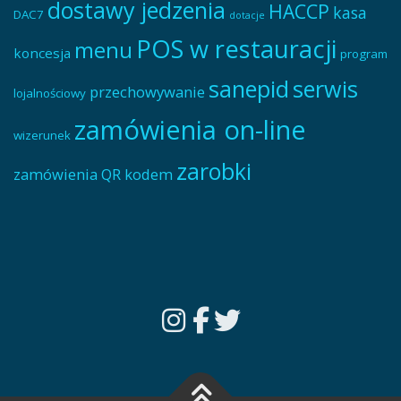
dostawy jedzenia
HACCP
kasa
DAC7
dotacje
POS w restauracji
menu
koncesja
program
sanepid
serwis
przechowywanie
lojalnościowy
zamówienia on-line
wizerunek
zarobki
zamówienia QR kodem