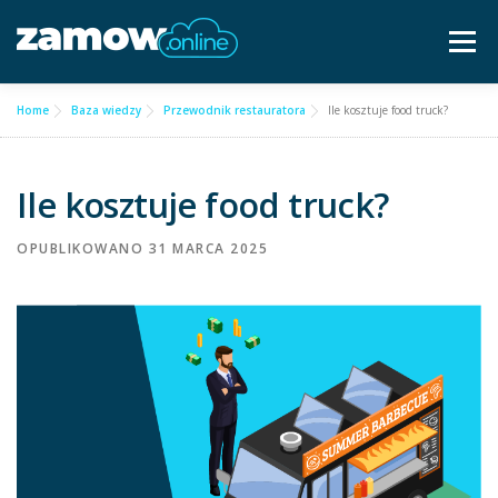
Przejdź
do
Menu
treści
Home
Baza wiedzy
Przewodnik restauratora
Ile kosztuje food truck?
Dla gastronomii ▿
Cennik
Częste pytania
Ile kosztuje food truck?
Baza wiedzy
Kontakt ▿
OPUBLIKOWANO
31 MARCA 2025
Bezpłatna konsultacja