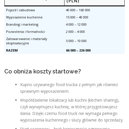
(PLN)
Pojazd i zabudowa
40 000 – 160 000
Wyposażenie kuchenne
15 000 – 40 000
Branding i marketing
4 000 – 12 000
Pozwolenia i formalności
2 000 – 4 000
Zatowarowanie i materiały
5 000 – 10 000
eksploatacyjne
RAZEM
66 000 – 226 000
Co obniża koszty startowe?
Kupno używanego food trucka z pełnym jak również
sprawnym wyposażeniem.
Współdzielenie lokalizacji lub kuchni (kitchen sharing),
czyli wynajmujesz kuchnię, w której przygotowujesz
dania. Dzięki czemu food truck nie wymaga pełnego
wyposażenia kuchennego i służy głównie do sprzedaży.
Start sezonowy – brak konieczności ogrzewania