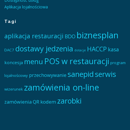
Dostępność usług
Aplikacja lojalnościowa
Tagi
biznesplan
aplikacja restauracji
BDO
dostawy jedzenia
HACCP
kasa
DAC7
dotacje
POS w restauracji
menu
koncesja
program
sanepid
serwis
przechowywanie
lojalnościowy
zamówienia on-line
wizerunek
zarobki
zamówienia QR kodem