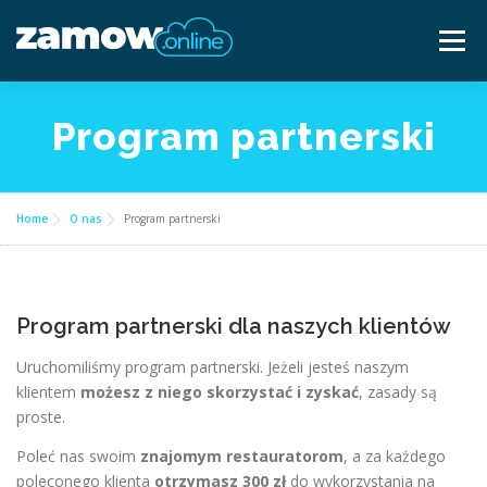
Przejdź
do
Menu
treści
Dla gastronomii ▿
Cennik
Częste pytania
Program partnerski
Baza wiedzy
Kontakt ▿
Home
O nas
Program partnerski
Bezpłatna konsultacja
Program partnerski dla naszych klientów
Uruchomiliśmy program partnerski. Jeżeli jesteś naszym
klientem
możesz z niego skorzystać i zyskać
, zasady są
proste.
Poleć nas swoim
znajomym restauratorom
, a za każdego
poleconego klienta
otrzymasz 300 zł
do wykorzystania na