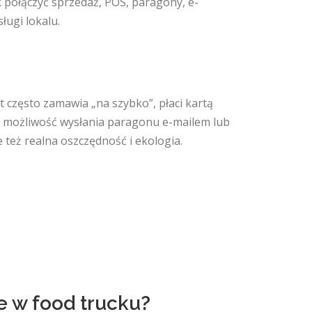
k połączyć sprzedaż, POS, paragony, e-
ługi lokalu.
t często zamawia „na szybko”, płaci kartą
o możliwość wysłania paragonu e-mailem lub
e też realna oszczędność i ekologia.
e w food trucku?