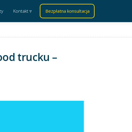
zy
Kontakt ▿
Bezpłatna konsultacja
ood trucku –