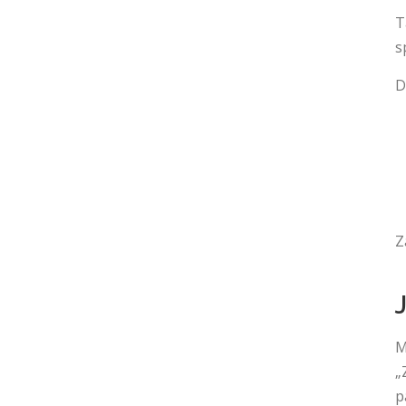
T
s
D
Z
M
„
p