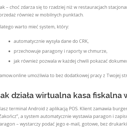
ak – choć zdarza się to rzadziej niż w restauracjach stacj
przedaż również w mobilnych punktach.
latego warto mieć system, który:
automatycznie wysyła dane do CRK,
przechowuje paragony i raporty w chmurze,
jak również pozwala w każdej chwili pokazać dokumen
amow.online umożliwia to bez dodatkowej pracy z Twojej st
Jak działa wirtualna kasa fiskalna
asz terminal Android z aplikacją POS. Klient zamawia burgera
Zakończ”, a system automatycznie wystawia paragon i zapisuj
aragon – wystarczy podać jego e-mail, gotowe, bez drukarki,