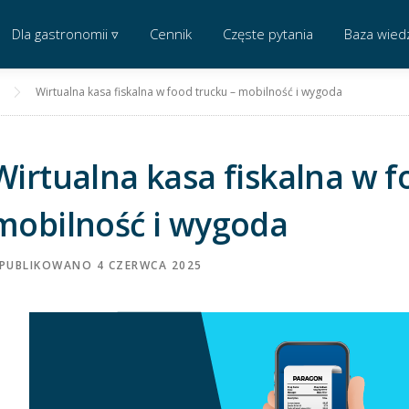
Dla gastronomii ▿
Cennik
Częste pytania
Baza wied
Wirtualna kasa fiskalna w food trucku – mobilność i wygoda
Wirtualna kasa fiskalna w f
mobilność i wygoda
PUBLIKOWANO
4 CZERWCA 2025