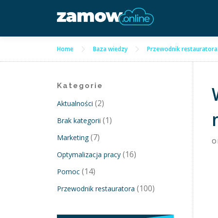
Przejdź
do
treści
Home
Baza wiedzy
Przewodnik restauratora
Kategorie
(2)
Aktualności
(1)
Brak kategorii
(7)
Marketing
O
(16)
Optymalizacja pracy
(14)
Pomoc
(100)
Przewodnik restauratora