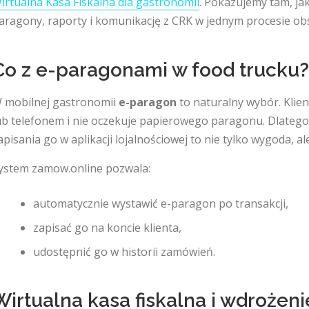
irtualna Kasa Fiskalna dla gastronomii
. Pokazujemy tam, ja
aragony, raporty i komunikację z CRK w jednym procesie obs
Co z e-paragonami w food trucku?
 mobilnej gastronomii
e-paragon
to naturalny wybór. Klien
ub telefonem i nie oczekuje papierowego paragonu. Dlateg
apisania go w aplikacji lojalnościowej to nie tylko wygoda, al
ystem zamow.online pozwala:
automatycznie wystawić e-paragon po transakcji,
zapisać go na koncie klienta,
udostępnić go w historii zamówień.
Wirtualna kasa fiskalna i wdrożeni