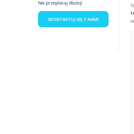
Nie przepłacaj dłużej!
s
t
SKONTAKTUJ SIĘ Z NAMI
w