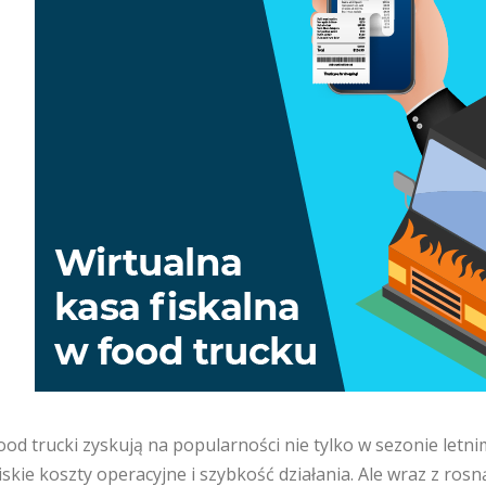
ood trucki zyskują na popularności nie tylko w sezonie letnim
iskie koszty operacyjne i szybkość działania. Ale wraz z rosn