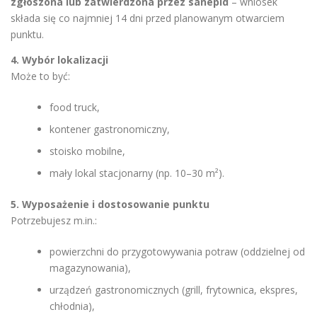
zgłoszona lub zatwierdzona przez sanepid
– wniosek
składa się co najmniej 14 dni przed planowanym otwarciem
punktu.
4. Wybór lokalizacji
Może to być:
food truck,
kontener gastronomiczny,
stoisko mobilne,
mały lokal stacjonarny (np. 10–30 m²).
5. Wyposażenie i dostosowanie punktu
Potrzebujesz m.in.:
powierzchni do przygotowywania potraw (oddzielnej od
magazynowania),
urządzeń gastronomicznych (grill, frytownica, ekspres,
chłodnia),