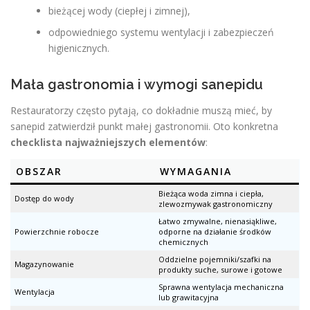
bieżącej wody (ciepłej i zimnej),
odpowiedniego systemu wentylacji i zabezpieczeń
higienicznych.
Mała gastronomia i wymogi sanepidu
Restauratorzy często pytają, co dokładnie muszą mieć, by
sanepid zatwierdził punkt małej gastronomii. Oto konkretna
checklista najważniejszych elementów
:
OBSZAR
WYMAGANIA
Bieżąca woda zimna i ciepła,
Dostęp do wody
zlewozmywak gastronomiczny
Łatwo zmywalne, nienasiąkliwe,
Powierzchnie robocze
odporne na działanie środków
chemicznych
Oddzielne pojemniki/szafki na
Magazynowanie
produkty suche, surowe i gotowe
Sprawna wentylacja mechaniczna
Wentylacja
lub grawitacyjna