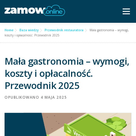
Przejdź
do
Menu
treści
Home
Baza wiedzy
Przewodnik restauratora
Mała gastronomia – wymogi,
Dla gastronomii ▿
Cennik
Częste pytania
koszty i opłacalność. Przewodnik 2025
Baza wiedzy
Kontakt ▿
Mała gastronomia – wymogi,
koszty i opłacalność.
Bezpłatna konsultacja
Przewodnik 2025
OPUBLIKOWANO
4 MAJA 2025