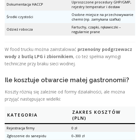
Uproszczone procedury GHP/GMP,
Dokumentacja HACCP
rejestry temperatur i dostaw
Osobne miejsce na przechowywanie
Środki czystości
chemii (np. zamykana szafka)
Fartuchy, czapki, rękawiczki –
Odzież robocza
regularnie prane
W food trucku można zainstalować
przenośny podgrzewacz
wody z butlą LPG i zbiornikiem
, co też spełnia wymogi
techniczne przy braku sieci wodnej.
Ile kosztuje otwarcie małej gastronomii?
Koszty różnią się zależnie od formy działalności, ale można
przyjąć następujące widełki:
ZAKRES KOSZTÓW
KATEGORIA
(PLN)
Rejestracja firmy
0 zł
Zgłoszenie do sanepidu
0–300 zł