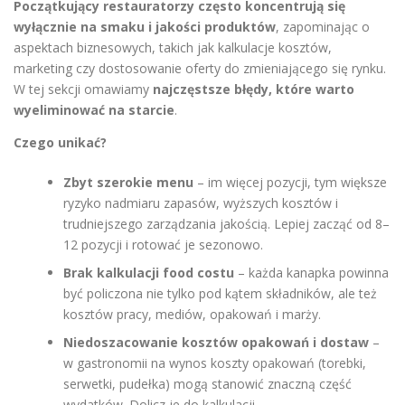
Początkujący restauratorzy często koncentrują się
wyłącznie na smaku i jakości produktów
, zapominając o
aspektach biznesowych, takich jak kalkulacje kosztów,
marketing czy dostosowanie oferty do zmieniającego się rynku.
W tej sekcji omawiamy
najczęstsze błędy, które warto
wyeliminować na starcie
.
Czego unikać?
Zbyt szerokie menu
– im więcej pozycji, tym większe
ryzyko nadmiaru zapasów, wyższych kosztów i
trudniejszego zarządzania jakością. Lepiej zacząć od 8–
12 pozycji i rotować je sezonowo.
Brak kalkulacji food costu
– każda kanapka powinna
być policzona nie tylko pod kątem składników, ale też
kosztów pracy, mediów, opakowań i marży.
Niedoszacowanie kosztów opakowań i dostaw
–
w gastronomii na wynos koszty opakowań (torebki,
serwetki, pudełka) mogą stanowić znaczną część
wydatków. Dolicz je do kalkulacji.