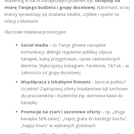
Marketing w barze kanapkowym powinien być
skrojony na
miarę Twojego budżetu i grupy docelowej
. Natomiast, w tej
branży sprawdzają się działania lokalne, szybkie i oparte na
relacji z klientami.
Kluczowe działania promocyjne:
Social media
– to Twoje główne narzędzie
komunikacji, dlatego regularnie publikuj zdjęcia
kanapek, kulisy przygotowań, opinie zadowolonych
klientów. Wykorzystuj Instagram, Facebook, TikTok – w
zależności od grupy docelowej.
Współpraca z lokalnymi firmami
– biura w pobliżu?
Uczelnie? Zaproponuj oferty śniadaniowe lub lunchowe
dla pracowników i studentów (np. darmowa kawa do
kanapki).
Promocje na start i sezonowe oferty
– np. „druga
kanapka 50% taniej”, „napój gratis do każdego lunchu”,
„happy hours” w wybranych godzinach.