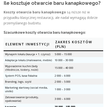
Ile kosztuje otwarcie baru kanapkowego?
Koszty otwarcia baru kanapkowego
są niższe niż w
przypadku klasycznej restauracji, ale nadal wymagają dobrze
przemyślanego budżetu.
Szacunkowe koszty otwarcia baru kanapkowego:
ZAKRES KOSZTÓW
ELEMENT INWESTYCJI
(PLN)
Wynajem lokalu (kaucja + 1. czynsz)
5 000 – 15 000
Adaptacja lokalu (malowanie, meble)
10 000 – 30 000
Wyposażenie kuchni (lady
15 000 – 40 000
chłodnicze, tostery, noże)
System POS, kasa fiskalna
2 000 – 6 000
Branding, logo, szyld
2 000 – 5 000
Marketing startowy (social media,
1 000 – 3 000
ulotki)
Zatowarowanie (produkty,
3 000 – 6 000
opakowania)
Łącznie:
38 000 – 105 000