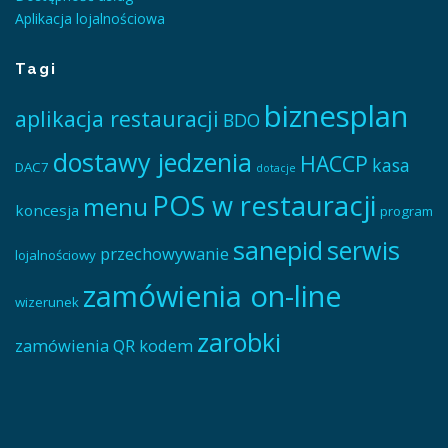
Aplikacja lojalnościowa
Tagi
biznesplan
aplikacja restauracji
BDO
dostawy jedzenia
HACCP
kasa
DAC7
dotacje
POS w restauracji
menu
koncesja
program
sanepid
serwis
przechowywanie
lojalnościowy
zamówienia on-line
wizerunek
zarobki
zamówienia QR kodem