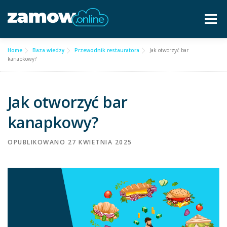
Przejdź
do
Menu
treści
Home
Baza wiedzy
Przewodnik restauratora
Jak otworzyć bar
Dla gastronomii ▿
Cennik
Częste pytania
kanapkowy?
Baza wiedzy
Kontakt ▿
Jak otworzyć bar
kanapkowy?
Bezpłatna konsultacja
OPUBLIKOWANO
27 KWIETNIA 2025