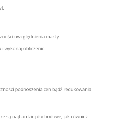
),
czności uwzględnienia marży.
i wykonaj obliczenie.
eczności podnoszenia cen bądź redukowania
re są najbardziej dochodowe, jak również