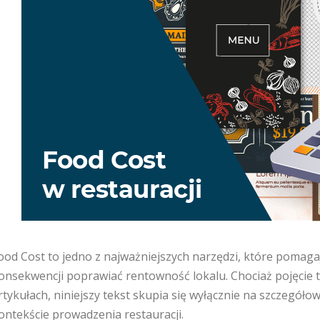
ood Cost to jedno z najważniejszych narzędzi, które pomaga
onsekwencji poprawiać rentowność lokalu. Chociaż pojęcie t
rtykułach, niniejszy tekst skupia się wyłącznie na szczegó
ontekście prowadzenia restauracji.