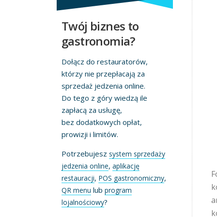
Twój biznes to
gastronomia?
Dołącz do restauratorów,
którzy nie przepłacają za
sprzedaż jedzenia online.
Do tego z góry wiedzą ile
zapłacą za usługę,
bez dodatkowych opłat,
prowizji i limitów.
Potrzebujesz
system sprzedaży
,
jedzenia online
aplikację
F
,
,
restauracji
POS gastronomiczny
k
lub
QR menu
program
a
?
lojalnościowy
k