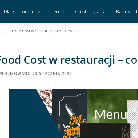
Dla gastronomii ▿
Cennik
Częste pytania
Baza wied
Food Cost w restauracji – co to jest?
Food Cost w restauracji – co 
PUBLIKOWANO
23 STYCZNIA 2025