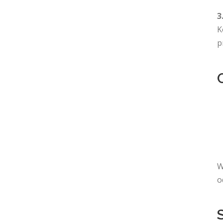
3
K
p
W
o