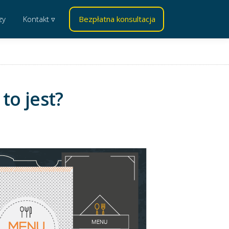
zy
Kontakt ▿
Bezpłatna konsultacja
to jest?