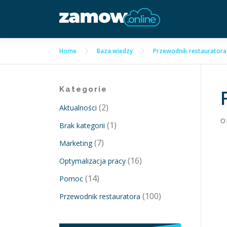
Przejdź
do
treści
Home
Baza wiedzy
Przewodnik restauratora
Kategorie
(2)
Aktualności
O
(1)
Brak kategorii
(7)
Marketing
(16)
Optymalizacja pracy
(14)
Pomoc
(100)
Przewodnik restauratora