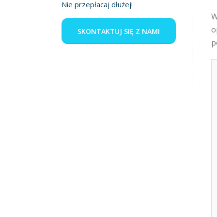
Nie przepłacaj dłużej!
W
o
SKONTAKTUJ SIĘ Z NAMI
p