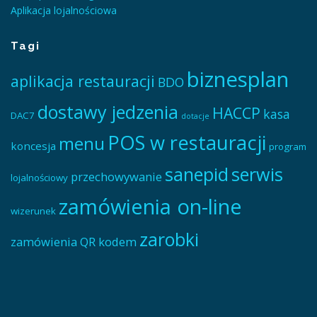
Aplikacja lojalnościowa
Tagi
biznesplan
aplikacja restauracji
BDO
dostawy jedzenia
HACCP
kasa
DAC7
dotacje
POS w restauracji
menu
koncesja
program
sanepid
serwis
przechowywanie
lojalnościowy
zamówienia on-line
wizerunek
zarobki
zamówienia QR kodem