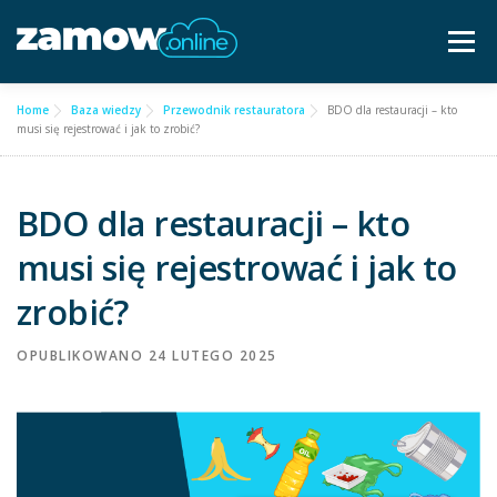
Przejdź
do
Menu
treści
Home
Baza wiedzy
Przewodnik restauratora
BDO dla restauracji – kto
Dla gastronomii ▿
Cennik
Częste pytania
musi się rejestrować i jak to zrobić?
Baza wiedzy
Kontakt ▿
BDO dla restauracji – kto
musi się rejestrować i jak to
Bezpłatna konsultacja
zrobić?
OPUBLIKOWANO
24 LUTEGO 2025