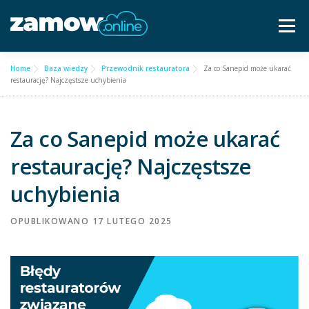
Przejdź
do
Menu
treści
Home
Baza wiedzy
Przewodnik restauratora
Za co Sanepid może ukarać
Dla gastronomii ▿
Cennik
Częste pytania
restaurację? Najczęstsze uchybienia
Baza wiedzy
Kontakt ▿
Za co Sanepid może ukarać
restaurację? Najczęstsze
Bezpłatna konsultacja
uchybienia
OPUBLIKOWANO
17 LUTEGO 2025