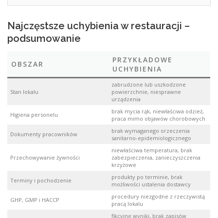
Najczęstsze uchybienia w restauracji –
podsumowanie
PRZYKŁADOWE
OBSZAR
UCHYBIENIA
zabrudzone lub uszkodzone
Stan lokalu
powierzchnie, niesprawne
urządzenia
brak mycia rąk, niewłaściwa odzież,
Higiena personelu
praca mimo objawów chorobowych
brak wymaganego orzeczenia
Dokumenty pracowników
sanitarno-epidemiologicznego
niewłaściwa temperatura, brak
Przechowywanie żywności
zabezpieczenia, zanieczyszczenia
krzyżowe
produkty po terminie, brak
Terminy i pochodzenie
możliwości ustalenia dostawcy
procedury niezgodne z rzeczywistą
GHP, GMP i HACCP
pracą lokalu
fikcyjne wyniki, brak zapisów