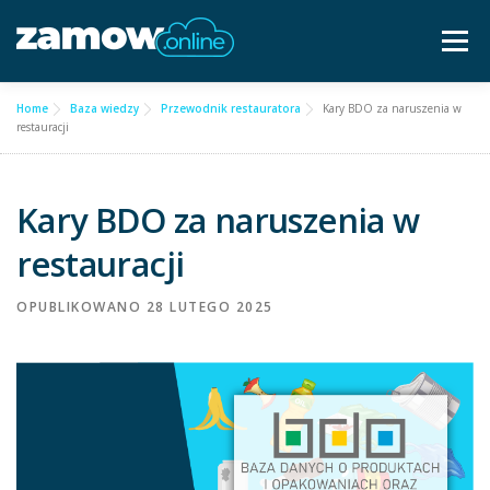
Przejdź
do
Menu
treści
Home
Baza wiedzy
Przewodnik restauratora
Kary BDO za naruszenia w
Dla gastronomii ▿
Cennik
Częste pytania
restauracji
Baza wiedzy
Kontakt ▿
Kary BDO za naruszenia w
restauracji
Bezpłatna konsultacja
OPUBLIKOWANO
28 LUTEGO 2025