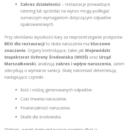
Zakres działalności
– restauracje prowadzące
catering lub sprzedaż na wynos mogą podlegać
surowszym wymaganiom dotyczącym odpadów
opakowaniowych.
Przy określaniu wysokości kary za nieprzestrzeganie przepisów
BDO dla restauracji
to skala naruszenia ma
kluczowe
znaczenie
. Organy kontrolujące, takie jak
Wojewódzki
Inspektorat Ochrony Środowiska (WIOŚ)
oraz
Urząd
Marszałkowski
, analizują
zakres i wpływ naruszenia
, zanim
zdecydują o wymiarze sankcji. Skalę natomiast determinują
następujące czynniki:
Ilość i rodzaj generowanych odpadów.
Czas trwania naruszenia.
Powtarzalność naruszenia.
Skutki dla środowiska.
Dlatego, nawet małe restauracje powinny dbać o