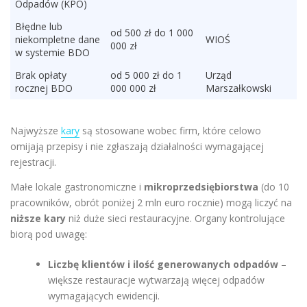
Odpadów (KPO)
Błędne lub
od 500 zł do 1 000
niekompletne dane
WIOŚ
000 zł
w systemie BDO
Brak opłaty
od 5 000 zł do 1
Urząd
rocznej BDO
000 000 zł
Marszałkowski
Najwyższe
kary
są stosowane wobec firm, które celowo
omijają przepisy i nie zgłaszają działalności wymagającej
rejestracji.
Małe lokale gastronomiczne i
mikroprzedsiębiorstwa
(do 10
pracowników, obrót poniżej 2 mln euro rocznie) mogą liczyć na
niższe kary
niż duże sieci restauracyjne. Organy kontrolujące
biorą pod uwagę:
Liczbę klientów i ilość generowanych odpadów
–
większe restauracje wytwarzają więcej odpadów
wymagających ewidencji.