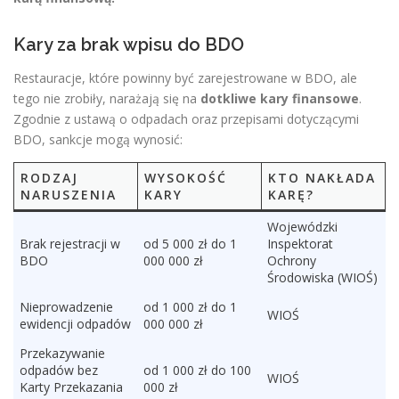
Kary za brak wpisu do BDO
Restauracje, które powinny być zarejestrowane w BDO, ale
tego nie zrobiły, narażają się na
dotkliwe kary finansowe
.
Zgodnie z ustawą o odpadach oraz przepisami dotyczącymi
BDO, sankcje mogą wynosić:
RODZAJ
WYSOKOŚĆ
KTO NAKŁADA
NARUSZENIA
KARY
KARĘ?
Wojewódzki
Brak rejestracji w
od 5 000 zł do 1
Inspektorat
BDO
000 000 zł
Ochrony
Środowiska (WIOŚ)
Nieprowadzenie
od 1 000 zł do 1
WIOŚ
ewidencji odpadów
000 000 zł
Przekazywanie
odpadów bez
od 1 000 zł do 100
WIOŚ
Karty Przekazania
000 zł