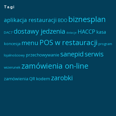
Tagi
biznesplan
aplikacja restauracji
BDO
dostawy jedzenia
HACCP
kasa
DAC7
dotacje
POS w restauracji
menu
koncesja
program
sanepid
serwis
przechowywanie
lojalnościowy
zamówienia on-line
wizerunek
zarobki
zamówienia QR kodem