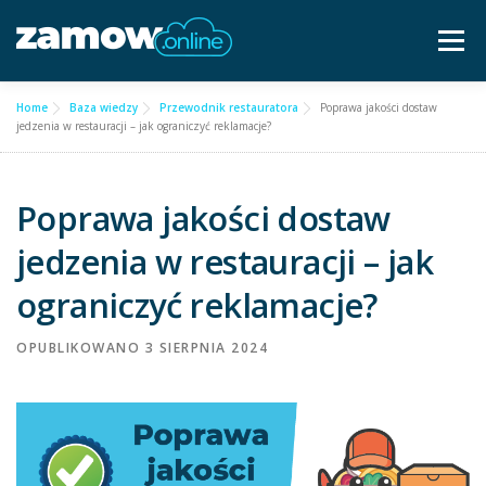
Przejdź
do
Menu
treści
Home
Baza wiedzy
Przewodnik restauratora
Poprawa jakości dostaw
Dla gastronomii ▿
Cennik
Częste pytania
jedzenia w restauracji – jak ograniczyć reklamacje?
Baza wiedzy
Kontakt ▿
Poprawa jakości dostaw
jedzenia w restauracji – jak
Bezpłatna konsultacja
ograniczyć reklamacje?
OPUBLIKOWANO
3 SIERPNIA 2024