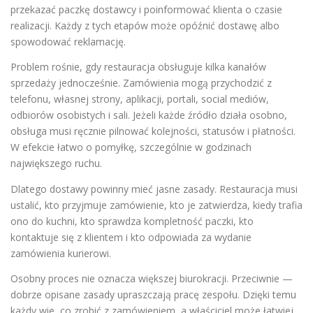
przekazać paczkę dostawcy i poinformować klienta o czasie
realizacji. Każdy z tych etapów może opóźnić dostawę albo
spowodować reklamację.
Problem rośnie, gdy restauracja obsługuje kilka kanałów
sprzedaży jednocześnie. Zamówienia mogą przychodzić z
telefonu, własnej strony, aplikacji, portali, social mediów,
odbiorów osobistych i sali. Jeżeli każde źródło działa osobno,
obsługa musi ręcznie pilnować kolejności, statusów i płatności.
W efekcie łatwo o pomyłkę, szczególnie w godzinach
największego ruchu.
Dlatego dostawy powinny mieć jasne zasady. Restauracja musi
ustalić, kto przyjmuje zamówienie, kto je zatwierdza, kiedy trafia
ono do kuchni, kto sprawdza kompletność paczki, kto
kontaktuje się z klientem i kto odpowiada za wydanie
zamówienia kurierowi.
Osobny proces nie oznacza większej biurokracji. Przeciwnie —
dobrze opisane zasady upraszczają pracę zespołu. Dzięki temu
każdy wie, co zrobić z zamówieniem, a właściciel może łatwiej