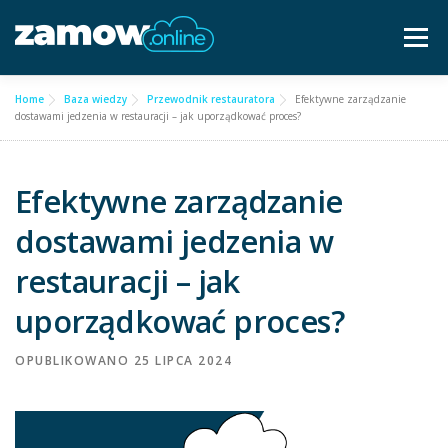
Przejdź
do
Menu
treści
Home
Baza wiedzy
Przewodnik restauratora
Efektywne zarządzanie
Dla gastronomii ▿
Cennik
Częste pytania
dostawami jedzenia w restauracji – jak uporządkować proces?
Baza wiedzy
Kontakt ▿
Efektywne zarządzanie
dostawami jedzenia w
Bezpłatna konsultacja
restauracji – jak
uporządkować proces?
OPUBLIKOWANO
25 LIPCA 2024