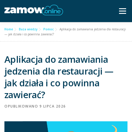
Przejdź
do
Menu
treści
Home
Baza wiedzy
Pomoc
Aplikacja do zamawiania jedzenia dla restauracji
Dla gastronomii ▿
Cennik
Częste pytania
— jak działa i co powinna zawierać?
Baza wiedzy
Kontakt ▿
Aplikacja do zamawiania
jedzenia dla restauracji —
Bezpłatna konsultacja
jak działa i co powinna
zawierać?
OPUBLIKOWANO
9 LIPCA 2026