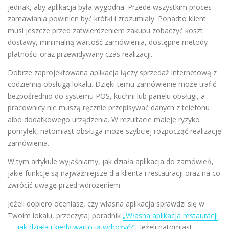
jednak, aby aplikacja była wygodna. Przede wszystkim proces
zamawiania powinien być krótki i zrozumiały. Ponadto klient
musi jeszcze przed zatwierdzeniem zakupu zobaczyć koszt
dostawy, minimalną wartość zamówienia, dostępne metody
płatności oraz przewidywany czas realizacji.
Dobrze zaprojektowana aplikacja łączy sprzedaż internetową z
codzienną obsługą lokalu. Dzięki temu zamówienie może trafić
bezpośrednio do systemu POS, kuchni lub panelu obsługi, a
pracownicy nie muszą ręcznie przepisywać danych z telefonu
albo dodatkowego urządzenia. W rezultacie maleje ryzyko
pomyłek, natomiast obsługa może szybciej rozpocząć realizację
zamówienia.
W tym artykule wyjaśniamy, jak działa aplikacja do zamówień,
jakie funkcje są najważniejsze dla klienta i restauracji oraz na co
zwrócić uwagę przed wdrożeniem.
Jeżeli dopiero oceniasz, czy własna aplikacja sprawdzi się w
Twoim lokalu, przeczytaj poradnik
„Własna aplikacja restauracji
— jak działa i kiedy warto ją wdrożyć?”
. Jeżeli natomiast