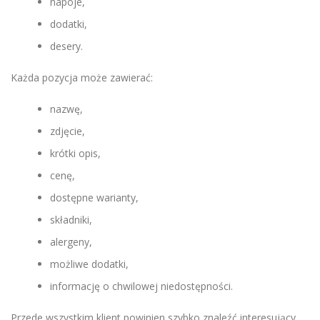
napoje,
dodatki,
desery.
Każda pozycja może zawierać:
nazwę,
zdjęcie,
krótki opis,
cenę,
dostępne warianty,
składniki,
alergeny,
możliwe dodatki,
informację o chwilowej niedostępności.
Przede wszystkim klient powinien szybko znaleźć interesujący