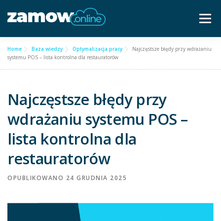
Przejdź
do
Menu
treści
Home
Baza wiedzy
Optymalizacja pracy
Najczęstsze błędy przy wdrażaniu
Dla gastronomii ▿
Cennik
Częste pytania
systemu POS – lista kontrolna dla restauratorów
Baza wiedzy
Kontakt ▿
Najczęstsze błędy przy
wdrażaniu systemu POS –
Bezpłatna konsultacja
lista kontrolna dla
restauratorów
OPUBLIKOWANO
24 GRUDNIA 2025