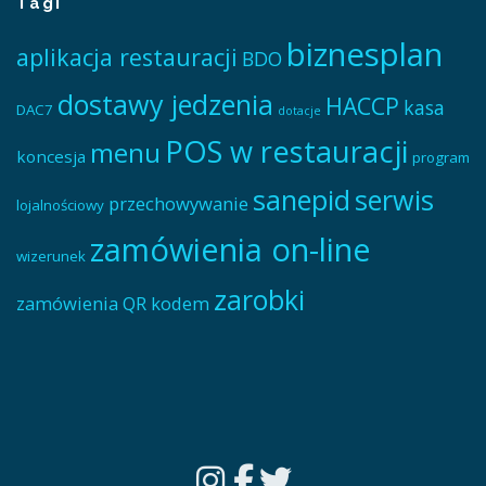
Tagi
biznesplan
aplikacja restauracji
BDO
dostawy jedzenia
HACCP
kasa
DAC7
dotacje
POS w restauracji
menu
koncesja
program
sanepid
serwis
przechowywanie
lojalnościowy
zamówienia on-line
wizerunek
zarobki
zamówienia QR kodem