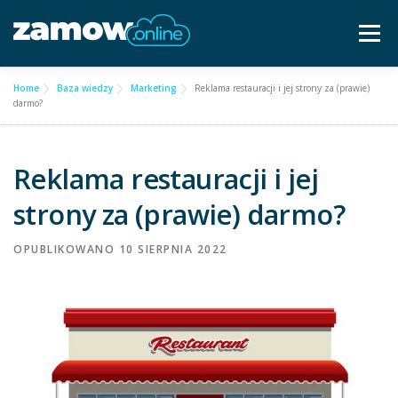
Przejdź
do
Menu
treści
Home
Baza wiedzy
Marketing
Reklama restauracji i jej strony za (prawie)
Dla gastronomii ▿
Cennik
Częste pytania
darmo?
Baza wiedzy
Kontakt ▿
Reklama restauracji i jej
strony za (prawie) darmo?
Bezpłatna konsultacja
OPUBLIKOWANO
10 SIERPNIA 2022