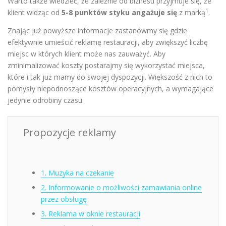
Warto także wiedzieć, że zależnie od biznesu przyjmuje się, że
1
klient widząc od
5-8 punktów styku angażuje się
z marką
.
Znając już powyższe informacje zastanówmy się gdzie
efektywnie umieścić reklamę restauracji, aby zwiększyć liczbę
miejsc w których klient może nas zauważyć. Aby
zminimalizować koszty postarajmy się wykorzystać miejsca,
które i tak już mamy do swojej dyspozycji. Większość z nich to
pomysły niepodnoszące kosztów operacyjnych, a wymagające
jedynie odrobiny czasu.
Propozycje reklamy
1. Muzyka na czekanie
2. Informowanie o możliwości zamawiania online
przez obsługę
3. Reklama w oknie restauracji